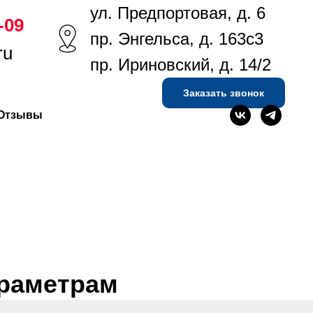
ул. Предпортовая, д. 6
-09
ейчас:
+7 (812) 986-30-09
Заказать звонок
пр. Энгельса, д. 163с3
ru
пр. Ириновский, д. 14/2
Заказать звонок
Отзывы
араметрам