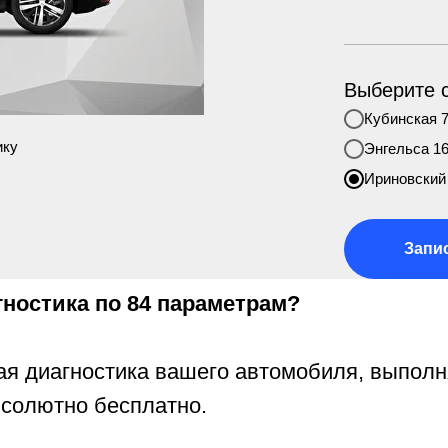
Выберите 
Кубинская 
ику
Энгельса 1
Ириновский 
Запи
гностика по 84 параметрам?
ая диагностика вашего автомобиля, выпол
бсолютно бесплатно.