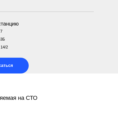
станцию
77
63Б
14/2
саться
няемая на СТО